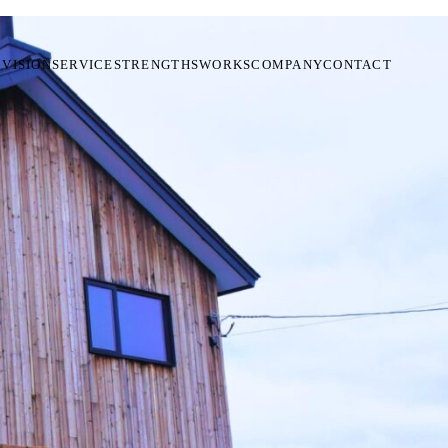
VISION
SERVICE
STRENGTHS
WORKS
COMPANY
CONTACT