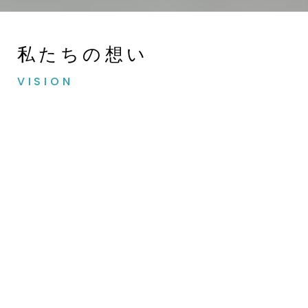
私たちの想い
VISION
宿
泊
者
と
ホ
ス
ト
の
架
け
橋
と
な
る
大切にしていた我が家、家族との思い出がつまっ
た空間。
他の誰かにとっては、旅行先での一生の
思い出となった特別な場所。
そんな風に自分の家
を思い出してくれたらどんなに嬉しいでしょう
か。
私たちは、ひとりひとりのオーナー様に寄り